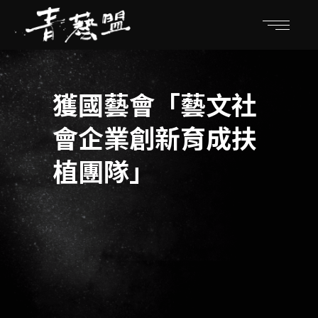
獲國藝會「藝文社
會企業創新育成扶
植團隊」