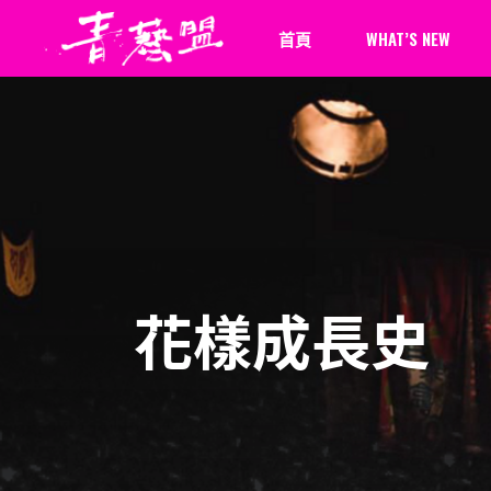
首頁
WHAT’S NEW
最新消息
新聞報導
花樣成長史