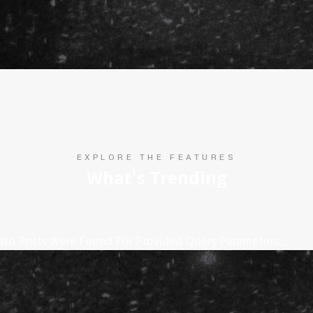
EXPLORE THE FEATURES
What's Trending
No Posts Were Found For Provided Query Parameters...