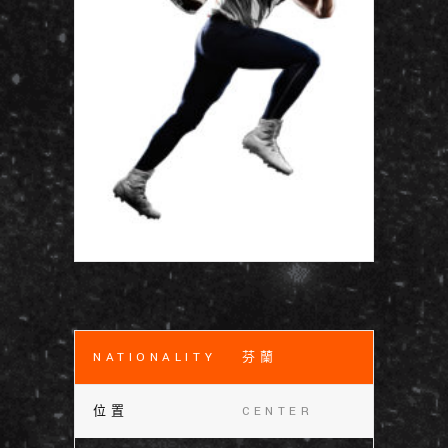
NATIONALITY
芬蘭
位置
CENTER