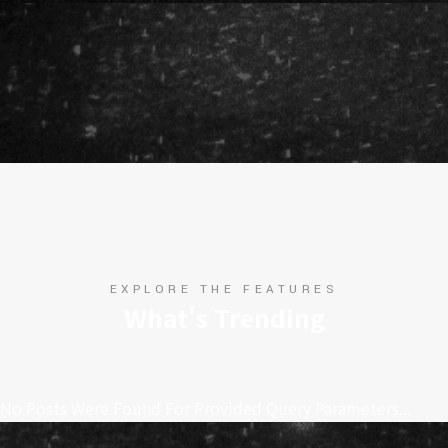
EXPLORE THE FEATURES
What's Trending
No Posts Were Found For Provided Query Parameters...