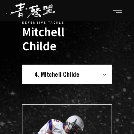
DEFENSIVE TACKLE
Mitchell
4
Childe
4. Mitchell Childe