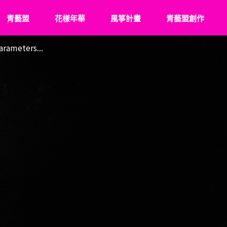
青藝盟
花樣年華
風箏計畫
青藝盟創作
rameters...
認識青藝盟
What’s Young
關於風箏
青藝盟事紀
花樣成長史
飛翔記事
青藝盟幹部
傑出花友
牽風箏的人
強力後盾
風箏少年們