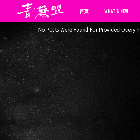
首頁
WHAT’S NEW
No Posts Were Found For Provided Query Pa
最新消息
新聞報導