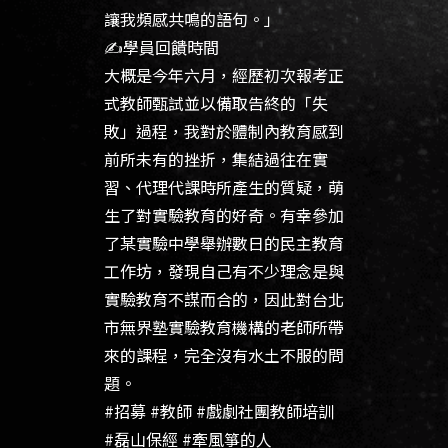
讓我頻感共鳴的語句。」
✍️學員回饋時間
大概是今年六月，經歷初次報考正
式教師甄試並以備取告終的「失
敗」過程，我對於體制內教育感到
前所未有的挫折，集結過往在實
習、代理代課時所產生的質疑，萌
生了對實驗教育的好奇。有幸參加
了某實驗中學舉辦數日的民主教育
工作坊，發現自己有不少理念是與
實驗教育不謀而合的，因此對台北
市無界塾實驗教育機構的老師所帶
來的課程，完全沒有水土不服的問
題。
#招募 #教師 #戲劇社團教師培訓
#磊山保經 #牽風箏的人