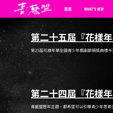
首頁
WHAT’S NEW
最新消息
第二十五屆『花樣年
新聞報導
第25屆花樣年華全國青少年戲劇節頒獎典禮今
第二十四屆『花樣年
青藝盟歷年主題，都希望可以引導青少年思索生活