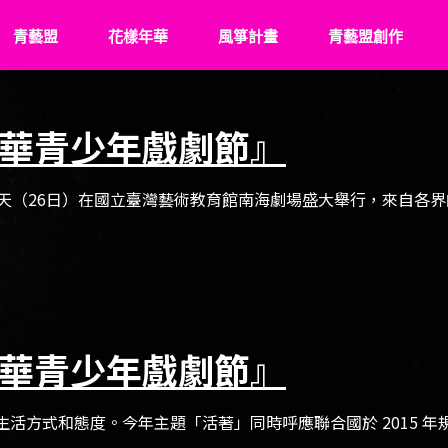
青藝盟
花樣年華
風箏計畫
青藝盟創作
認識青藝盟
What’s Young
關於風箏
華青少年戲劇節』
青藝盟事紀
花樣成長史
飛翔記事
青藝盟幹部
傑出花友
牽風箏的人
天（26日）在國立臺灣藝術教育館南海劇場盛大舉行，來自各界的
強力後盾
風箏少年們
華青少年戲劇節』
方式和態度。今年主題「活著」同時呼應聯合國於 2015 年規劃