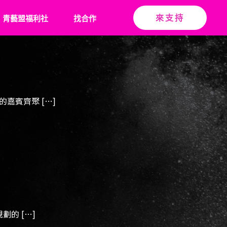
青藝盟福利社
找合作
來支持
嘉賓齊聚 […]
的 […]